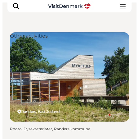
Other activities
Inspirations
Destinations
Quoi faire
Hébergements
Planifiez votre voyage
Randers, East Jutland
Photo
:
Bysekretariatet, Randers kommune