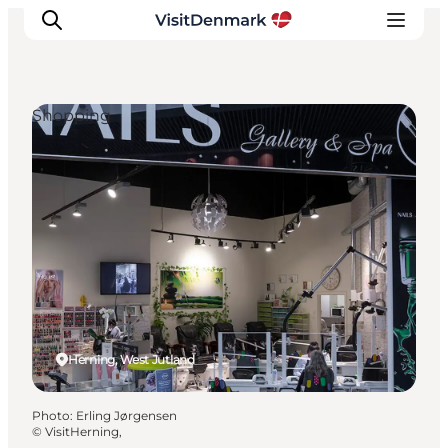
Shopping
Inspirations
Destinations
Quoi faire
Hébergements
Planifiez votre voyage
Herning, West Jutland
Photo
:
Erling Jørgensen
©
VisitHerning,