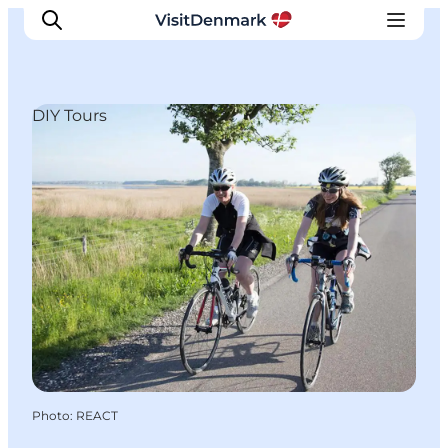
DIY Tours
Inspirations
Destinations
Quoi faire
Hébergements
Planifiez votre voyage
Photo
:
REACT