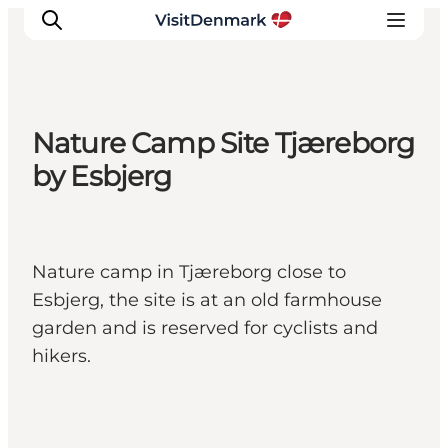
Nature Camp Site Tjæreborg
Inspirations
by Esbjerg
Destinations
Quoi faire
Hébergements
Nature camp in Tjæreborg close to
Planifiez votre voyage
Esbjerg, the site is at an old farmhouse
garden and is reserved for cyclists and
hikers.