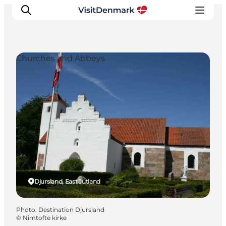
Churches and Abbeys
Inspirations
Destinations
Quoi faire
Hébergements
Planifiez votre voyage
Djursland, East Jutland
Photo
:
Destination Djursland
©
Nimtofte kirke