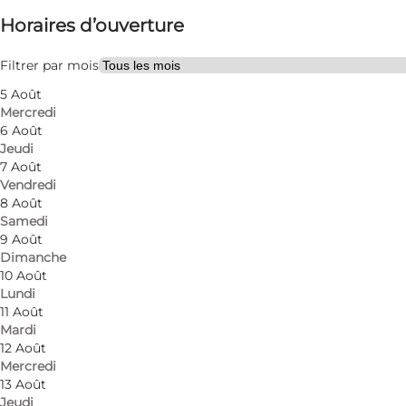
Horaires d’ouverture
Visiter le site web
Filtrer par mois
5 Août
Mercredi
6 Août
Jeudi
7 Août
Vendredi
Nordby Kro – Samsø's culinary gem
8 Août
Samedi
In the middle of the idyllic village of Nordby lies N
9 Août
composed menu based on fresh, local ingredients, pr
Dimanche
starters to tasty main courses and tempting dessert
10 Août
Lundi
11 Août
The atmosphere is warm and inviting with an elegant i
Mardi
meeting rooms, making it ideal for birthdays, annive
12 Août
Mercredi
Opening hours are Monday to Saturday from 8:00 a.m
13 Août
Jeudi