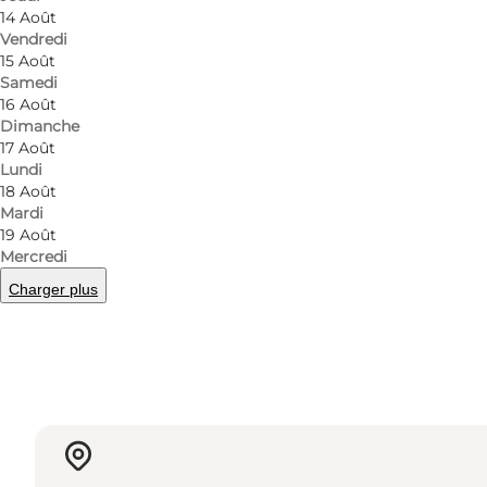
Table reservations can be made by telephone on
27
14 Août
Vendredi
Nordby Kro is more than a restaurant – it is an ex
15 Août
unforgettable
Samedi
16 Août
Dimanche
17 Août
Lundi
18 Août
Mardi
19 Août
Mercredi
En savoir plus
Charger plus