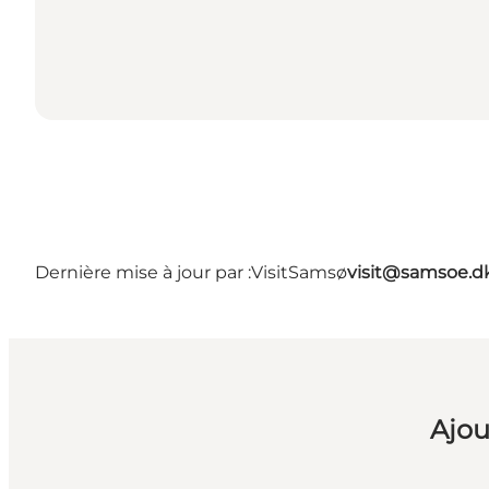
Dernière mise à jour par :
VisitSamsø
visit@samsoe.d
Ajou