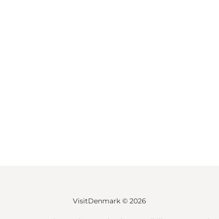
VisitDenmark ©
2026