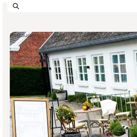
Restaurants
Inspirations
Destinations
Quoi faire
Hébergements
Planifiez votre voyage