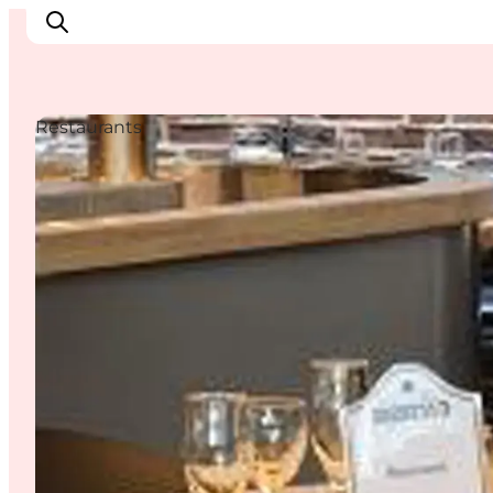
Restaurants
Inspirations
Destinations
Quoi faire
Hébergements
Planifiez votre voyage