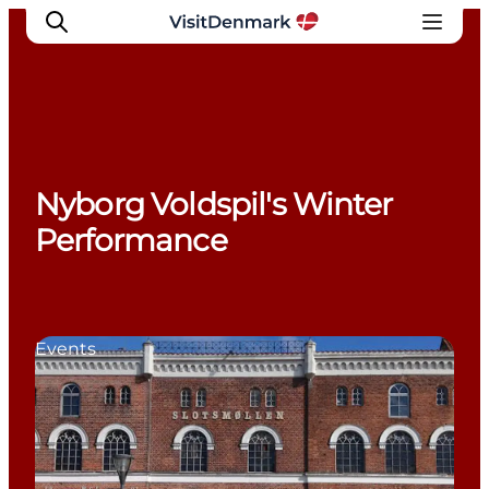
Inspirations
Nyborg Voldspil's Winter
Destinations
Performance
Quoi faire
Hébergements
Planifiez votre voyage
Events