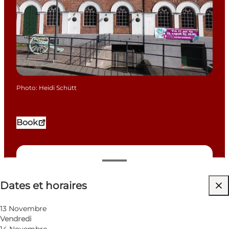
Photo
:
Heidi Schütt
Book
Dates et horaires
Dates et horaires
Visiter le site web
Children, My partner
13 Novembre
Vendredi
14 Novembre