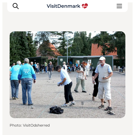
Sport and Activities
Inspirations
Destinations
Quoi faire
Hébergements
Planifiez votre voyage
Photo
:
VisitOdsherred