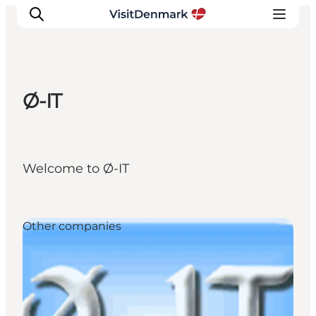
Ø-IT
Inspirations
Destinations
Quoi faire
Welcome to Ø-IT
Hébergements
Planifiez votre voyage
Other companies