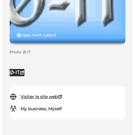
Læsø, North Jutland
Photo
:
Ø-IT
Ø-IT
Visiter le site web
My business, Myself