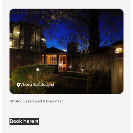
Bed & Breakfast
Viborg, East Jutland
Photo
:
Oasen Bed & Breakfast
Book here