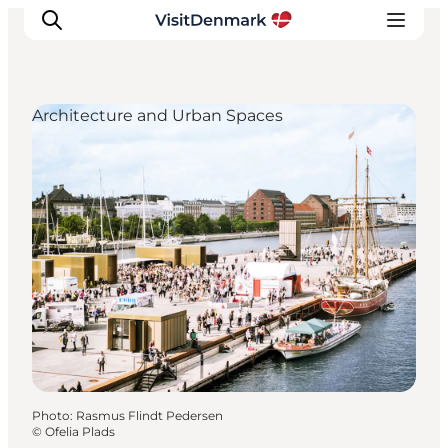
Architecture and Urban Spaces
Inspirations
Destinations
Quoi faire
Hébergements
Planifiez votre voyage
Photo
:
Rasmus Flindt Pedersen
©
Ofelia Plads