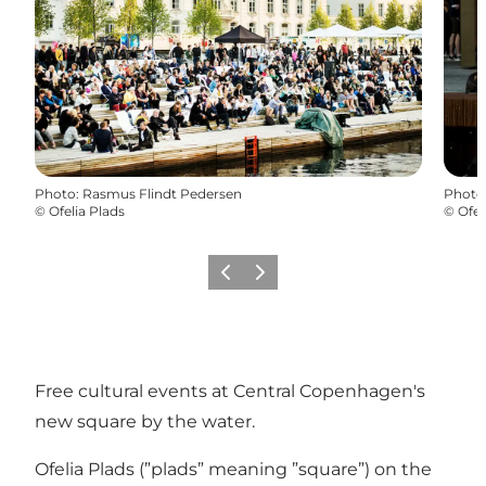
Photo
:
Rasmus Flindt Pedersen
Photo
©
Ofelia Plads
©
Ofel
Précédent
Suivant
Free cultural events at Central Copenhagen's
new square by the water.
Ofelia Plads (”plads” meaning ”square”) on the