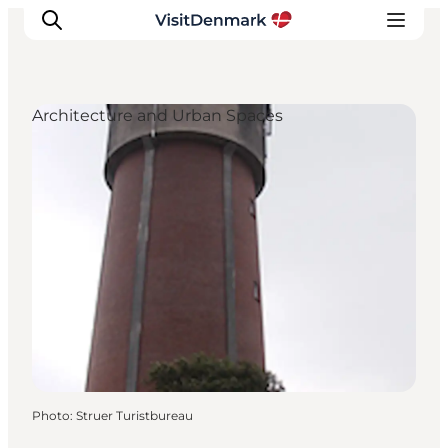
Architecture and Urban Spaces
Inspirations
Destinations
Quoi faire
Hébergements
Planifiez votre voyage
Photo
:
Struer Turistbureau