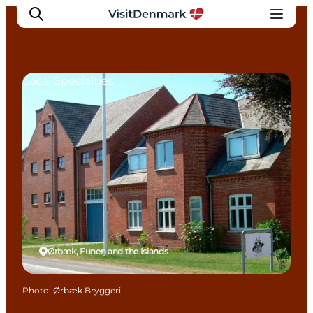
Local Specialties
Inspirations
Destinations
Quoi faire
Hébergements
Planifiez votre voyage
Ørbæk, Funen and the Islands
Photo
:
Ørbæk Bryggeri