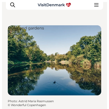
Parks and gardens
Inspirations
Destinations
Quoi faire
Hébergements
Planifiez votre voyage
Photo
:
Astrid Maria Rasmussen
©
Wonderful Copenhagen