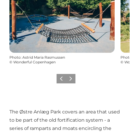
Photo
:
Astrid Maria Rasmussen
Photo
©
Wonderful Copenhagen
©
Won
Précédent
Suivant
The Østre Anlæg Park covers an area that used
to be part of the old fortification system - a
series of ramparts and moats encircling the