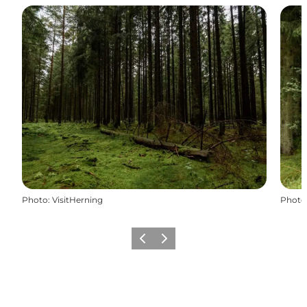
Photo
:
VisitHerning
Photo
Précédent
Suivant