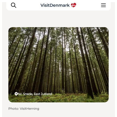
Natural Areas
Inspirations
Destinations
Quoi faire
Hébergements
Planifiez votre voyage
Nr. Snede, East Jutland
Photo
:
VisitHerning