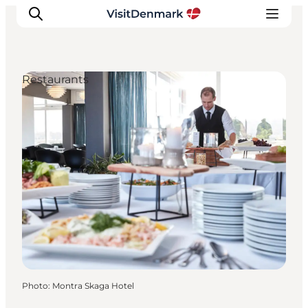
Restaurants
Inspirations
Destinations
Quoi faire
Hébergements
Planifiez votre voyage
Photo
:
Montra Skaga Hotel