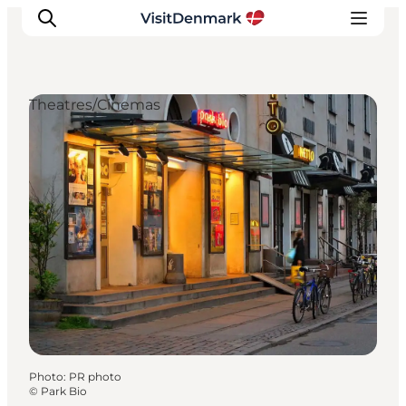
Theatres/Cinemas
Inspirations
Destinations
Quoi faire
Hébergements
Planifiez votre voyage
Photo
:
PR photo
©
Park Bio