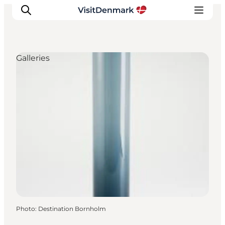
Galleries
Inspirations
Destinations
Quoi faire
Hébergements
Planifiez votre voyage
Photo
:
Destination Bornholm