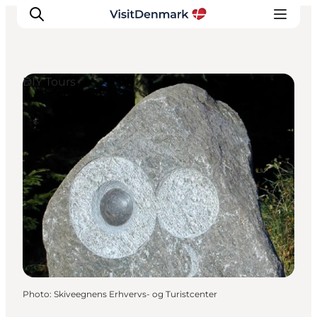
DIY Tours
Inspirations
Destinations
Quoi faire
Hébergements
Planifiez votre voyage
Photo
:
Skiveegnens Erhvervs- og Turistcenter