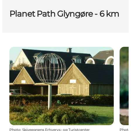
Planet Path Glyngøre - 6 km
Photo
:
Skiveegnens Erhvervs- og Turistcenter
Photo