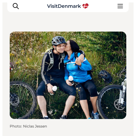
Sightseeing
Inspirations
Destinations
Quoi faire
Hébergements
Planifiez votre voyage
Photo
:
Niclas Jessen