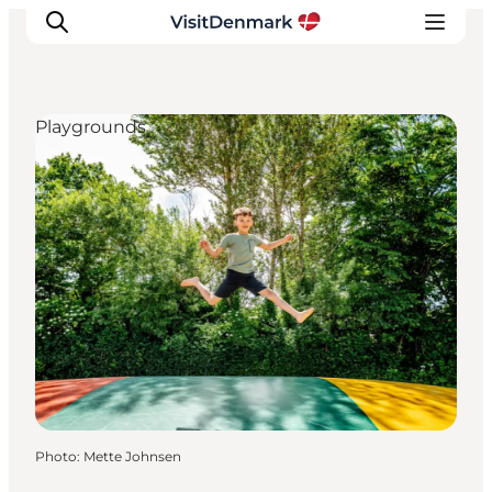
Playgrounds
Inspirations
Destinations
Quoi faire
Hébergements
Planifiez votre voyage
Photo
:
Mette Johnsen