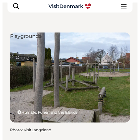
Playgrounds
Inspirations
Destinations
Quoi faire
Hébergements
Planifiez votre voyage
Humble, Funen and the Islands
Photo
:
VisitLangeland