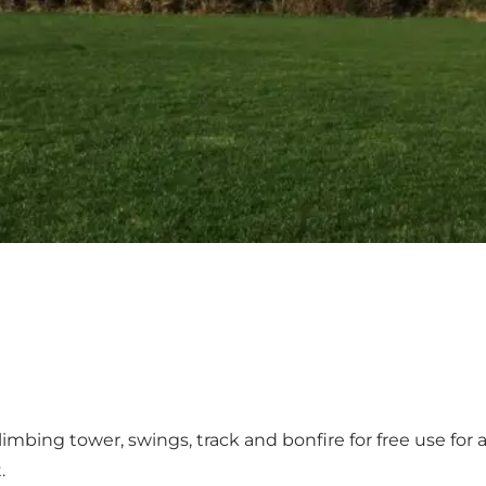
imbing tower, swings, track and bonfire for free use for a
.