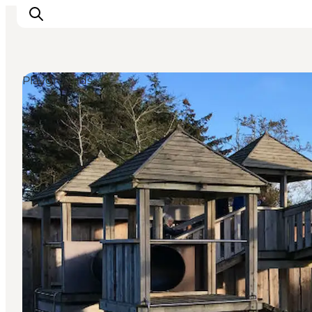
Playgrounds
Inspirations
Destinations
Quoi faire
Hébergements
Planifiez votre voyage