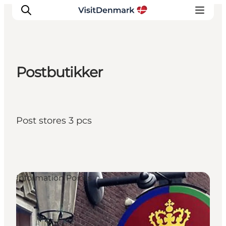
Postbutikker
Inspirations
Destinations
Quoi faire
Post stores 3 pcs
Hébergements
Planifiez votre voyage
Information Points