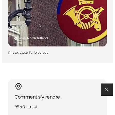
Læsø, North Jutland
Photo
:
Læsø Turistbureau
Comment s’y rendre
9940 Læsø