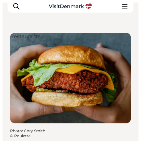
Restaurants
Inspirations
Destinations
Quoi faire
Hébergements
Planifiez votre voyage
Photo
:
Cory Smith
©
Poulette