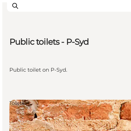
Public toilets - P-Syd
Inspirations
Destinations
Quoi faire
Public toilet on P-Syd.
Hébergements
Planifiez votre voyage
Toilets