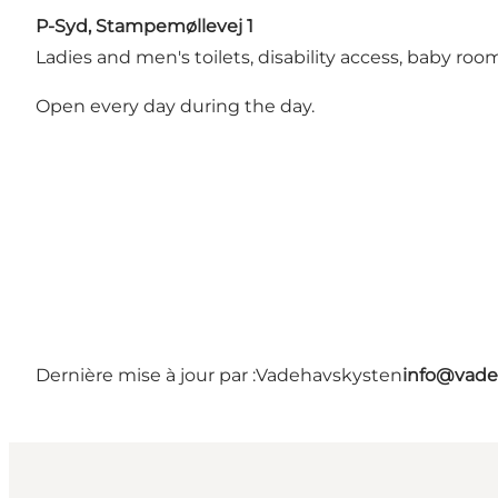
P-
Syd, Stampemøllevej 1
Ladies and men's toilets, disability access, baby roo
Open every day during the day.
Dernière mise à jour par :
Vadehavskysten
info@vade