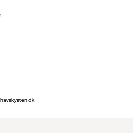
m.
havskysten.dk