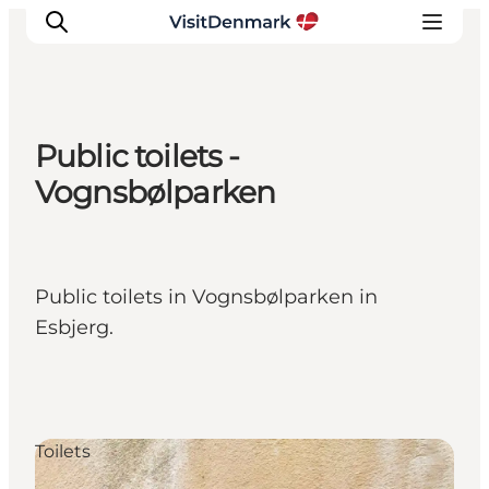
Public toilets -
Inspirations
Vognsbølparken
Destinations
Quoi faire
Hébergements
Public toilets in Vognsbølparken in
Planifiez votre voyage
Esbjerg.
Toilets