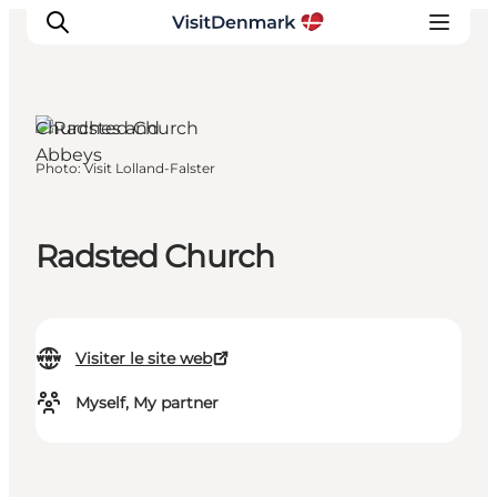
Churches and
Abbeys
Photo
:
Visit Lolland-Falster
Inspirations
Destinations
Quoi faire
Radsted Church
Hébergements
Planifiez votre voyage
Visiter le site web
Myself, My partner