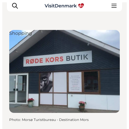
Shopping
Inspirations
Destinations
Quoi faire
Hébergements
Planifiez votre voyage
Photo
:
Morsø Turistbureau - Destination Mors