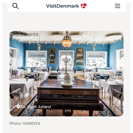
Restaurants
Inspirations
Destinations
Quoi faire
Hébergements
Planifiez votre voyage
Als, South Jutland
Photo
:
HORESTA