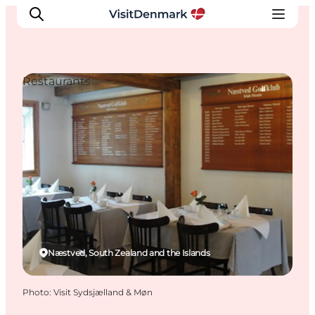
Restaurants
Inspirations
Destinations
Quoi faire
Hébergements
Planifiez votre voyage
Næstved, South Zealand and the Islands
Photo
:
Visit Sydsjælland & Møn