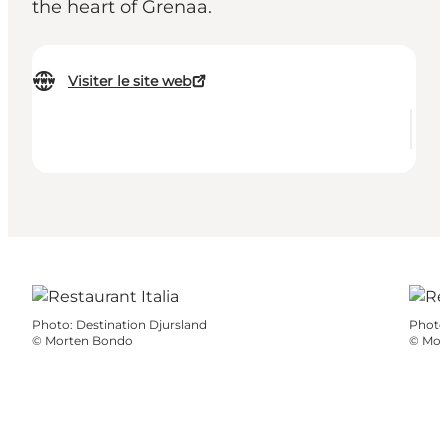
the heart of Grenaa.
Visiter le site web
Photo
:
Destination Djursland
Photo
©
Morten Bondo
©
Mor