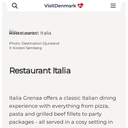
Grenaa, East
Jutland
Restaurants
Photo
:
Destination Djursland
Inspirations
©
Kirsten Semberg
Destinations
Quoi faire
Restaurant Italia
Hébergements
Planifiez votre voyage
Italia Grenaa offers a classic Italian dining
experience with everything from pizza,
pasta and grilled beef fillets to party
packages - all served in a cosy setting in