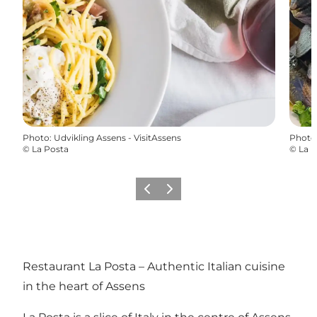
Photo
:
Udvikling Assens - VisitAssens
Photo
©
La Posta
©
La P
Précédent
Suivant
Restaurant La Posta – Authentic Italian cuisine
in the heart of Assens