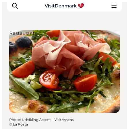
Restaurants
Inspirations
Destinations
Quoi faire
Hébergements
Planifiez votre voyage
Photo
:
Udvikling Assens - VisitAssens
©
La Posta