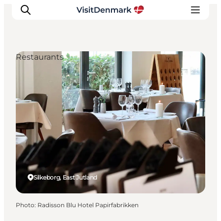
Restaurants
Inspirations
Destinations
Quoi faire
Hébergements
Planifiez votre voyage
Silkeborg, East Jutland
Photo
:
Radisson Blu Hotel Papirfabrikken