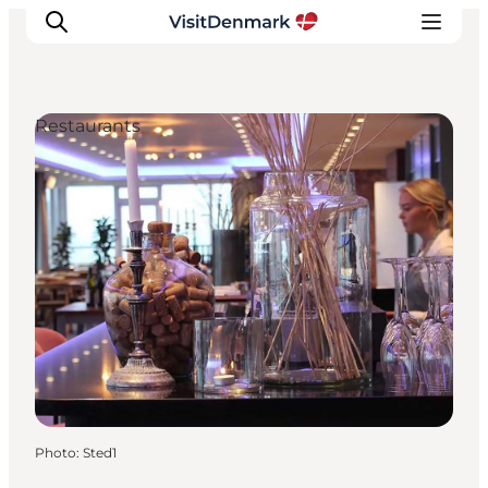
Restaurants
Inspirations
Destinations
Quoi faire
Hébergements
Planifiez votre voyage
Photo
:
Sted1