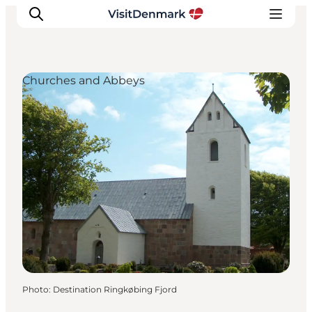
Churches and Abbeys
Inspirations
Destinations
Quoi faire
Hébergements
Planifiez votre voyage
Photo
:
Destination Ringkøbing Fjord