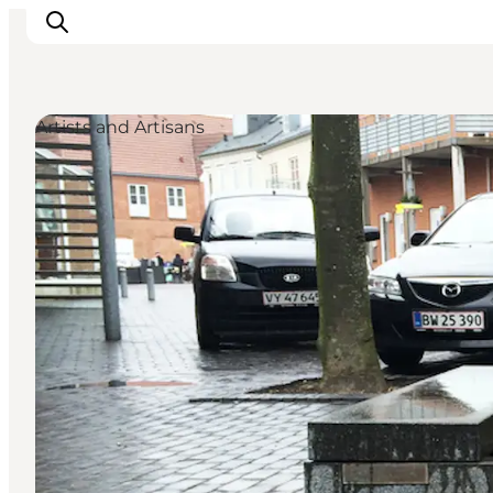
Artists and Artisans
Inspirations
Destinations
Quoi faire
Hébergements
Planifiez votre voyage