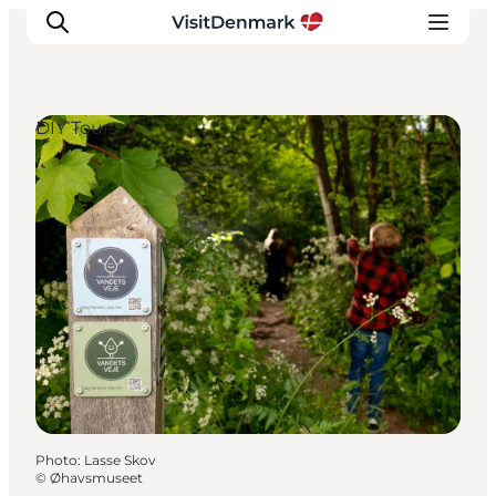
DIY Tours
Inspirations
Destinations
Quoi faire
Hébergements
Planifiez votre voyage
Photo
:
Lasse Skov
©
Øhavsmuseet