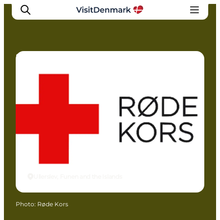
Shopping
Inspirations
Destinations
Quoi faire
Hébergements
Planifiez votre voyage
Ullerslev, Funen and the Islands
Photo
:
Røde Kors