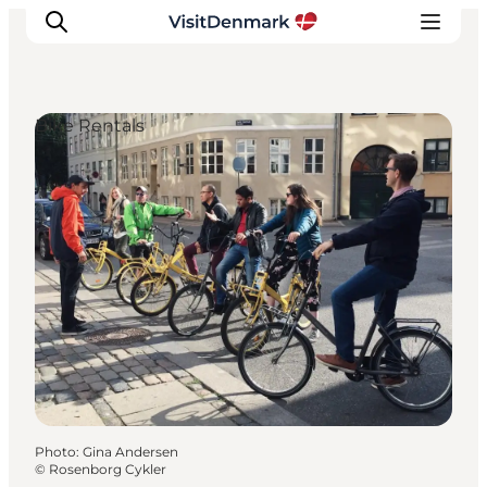
Bike Rentals
Inspirations
Destinations
Quoi faire
Hébergements
Planifiez votre voyage
Photo
:
Gina Andersen
©
Rosenborg Cykler