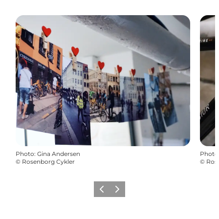
Photo
:
Gina Andersen
Photo
©
Rosenborg Cykler
©
Ros
Précédent
Suivant