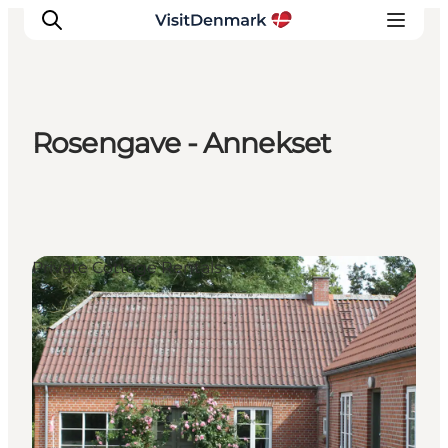
Rosengave - Annekset
Inspirations
Destinations
Quoi faire
Hébergements
Private Cottage Rentals
Planifiez votre voyage