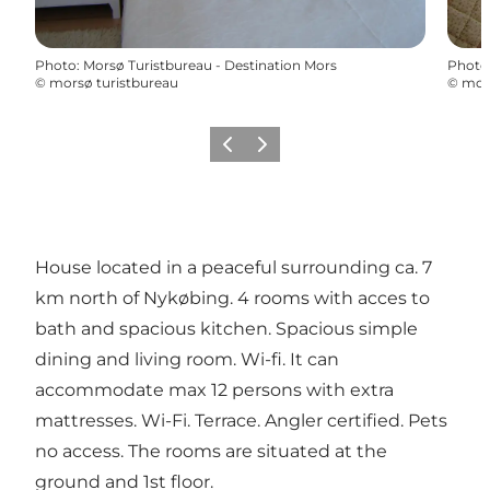
Photo
:
Morsø Turistbureau - Destination Mors
Photo
©
morsø turistbureau
©
mors
Précédent
Suivant
House located in a peaceful surrounding ca. 7
km north of Nykøbing. 4 rooms with acces to
bath and spacious kitchen. Spacious simple
dining and living room. Wi-fi. It can
accommodate max 12 persons with extra
mattresses. Wi-Fi. Terrace. Angler certified. Pets
no access. The rooms are situated at the
ground and 1st floor.