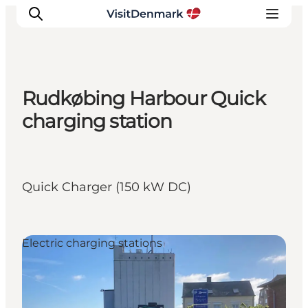
Rudkøbing Harbour Quick
Inspirations
charging station
Destinations
Quoi faire
Hébergements
Quick Charger (150 kW DC)
Planifiez votre voyage
Electric charging stations