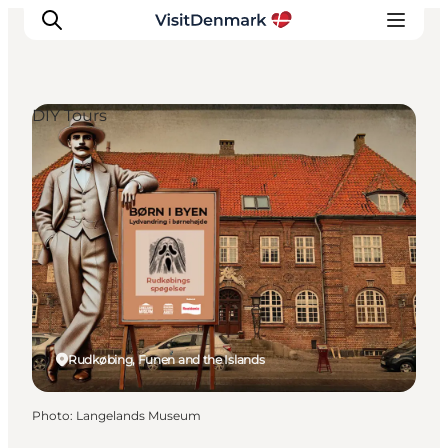
DIY Tours
Inspirations
Destinations
Quoi faire
Hébergements
Planifiez votre voyage
Rudkøbing, Funen and the Islands
Photo
:
Langelands Museum