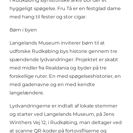
I Rudkøbing Byhistoriske arkiv bor der et
hyggeligt spøgelse. Fru Tå er en festglad dame
med hang til fester og stor cigar.
Børn i byen
Langelands Museum inviterer børn til at
udforske Rudkøbing bys historie gennem tre
spændende lydvandringer. Projektet er skabt
med midler fra Realdania og byder på tre
forskellige ruter. En med spøgelseshistorier, en
med gadenavne og en med kendte
langelændere.
Lydvandringerne er indtalt af lokale stemmer
og starter ved Langelands Museum, på Jens
Winthers Vej 12, i Rudkøbing, man deltager ved
at scanne QR-koder på fortovsfliserne og