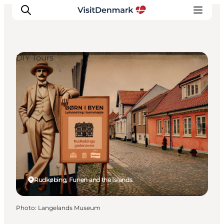
DIY Tours
Inspirations
Destinations
Quoi faire
Hébergements
Planifiez votre voyage
Rudkøbing, Funen and the Islands
Photo
:
Langelands Museum