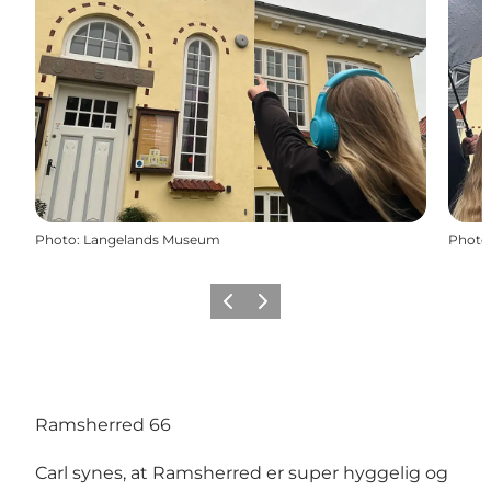
Photo
:
Langelands Museum
Photo
Précédent
Suivant
Ramsherred 66
Carl synes, at Ramsherred er super hyggelig og