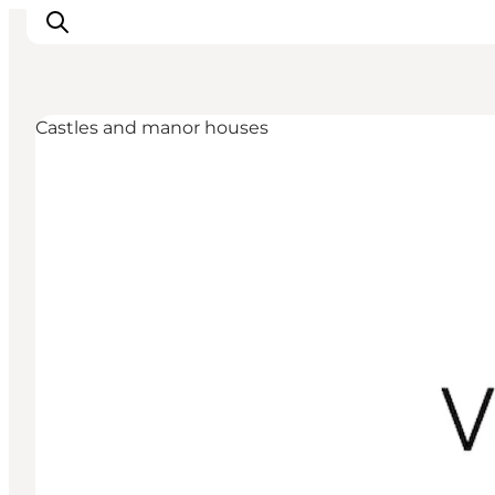
Castles and manor houses
Inspirations
Destinations
Quoi faire
Hébergements
Planifiez votre voyage