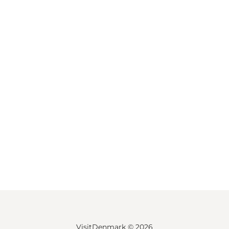
VisitDenmark ©
2026