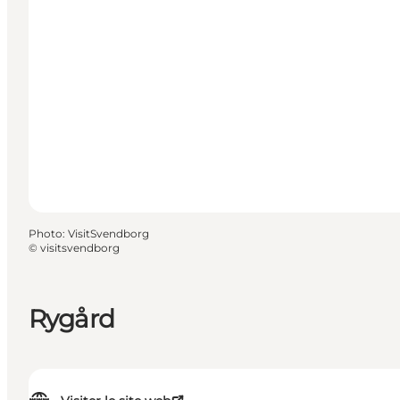
Photo
:
VisitSvendborg
©
visitsvendborg
Rygård