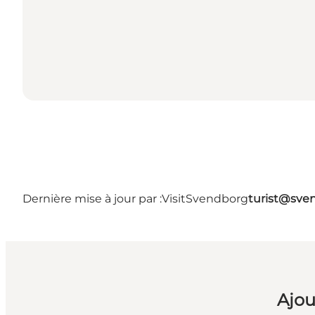
Dernière mise à jour par :
VisitSvendborg
turist@sve
Ajou