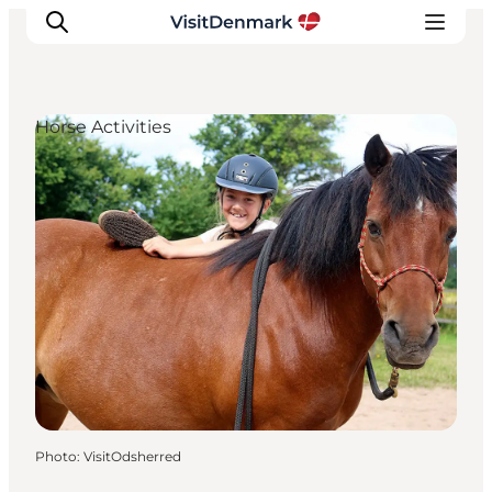
Horse Activities
Inspirations
Destinations
Quoi faire
Hébergements
Planifiez votre voyage
Photo
:
VisitOdsherred