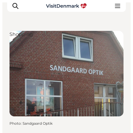
Shopping
Inspirations
Destinations
Quoi faire
Hébergements
Planifiez votre voyage
Photo
:
Sandgaard Optik