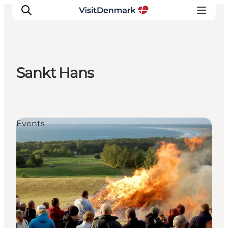
Sankt Hans
Inspirations
Destinations
Quoi faire
Events
Hébergements
Planifiez votre voyage