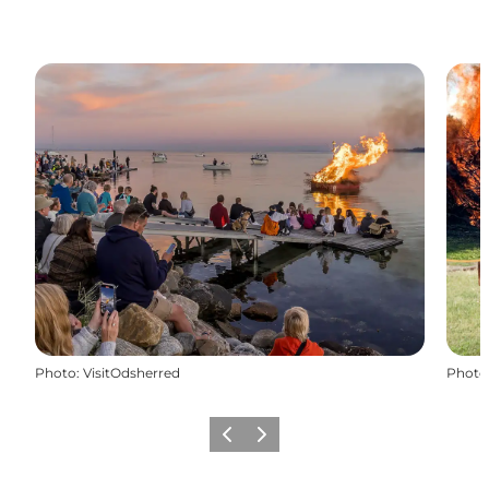
Photo
:
VisitOdsherred
Photo
Précédent
Suivant