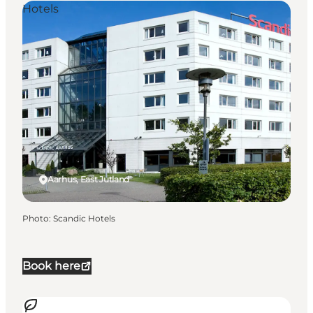
Hotels
Aarhus, East Jutland
Photo
:
Scandic Hotels
Book here